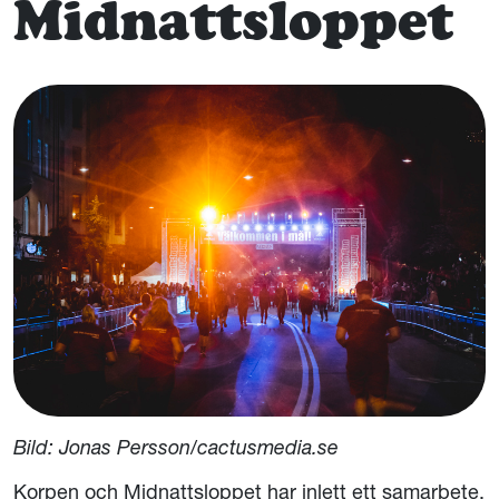
Midnattsloppet
Bild: Jonas Persson/cactusmedia.se
Korpen och Midnattsloppet har inlett ett samarbete.