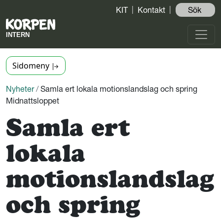
KIT
Kontakt
Sök ️
Sidomeny
Nyheter
/
Samla ert lokala motionslandslag och spring
Midnattsloppet
Samla ert
lokala
motionslandslag
och spring