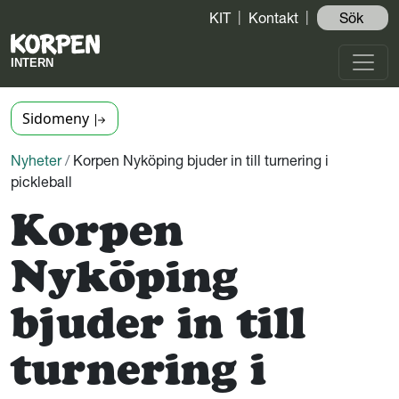
KIT
Kontakt
Sök ️
Sidomeny
Nyheter
/
Korpen Nyköping bjuder in till turnering i
pickleball
Korpen
Nyköping
bjuder in till
turnering i