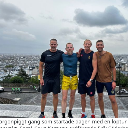
orgonpiggt gäng som startade dagen med en löptur ti