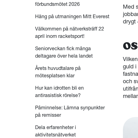
förbundsmötet 2026
Med se
jobba
Häng på utmaningen Mitt Everest
drygt
Välkommen på nätverksträff 22
april inom racketsport!
OS
Seniorveckan fick många
deltagare över hela landet
Vilke
guld i
Årets huvudtalare på
fastna
mötesplatsen klar
och s
Hur kan idrotten bli en
utifrå
antirasistisk rörelse?
mell
Påminnelse: Lämna synpunkter
på remisser
Dela erfarenheter i
aktivitetsnätverket