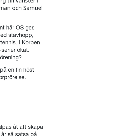
 till vänster i
ssman och Samuel
nt här OS ger.
med stavhopp,
dtennis. I Korpen
serier ökat.
förening?
på en fin höst
orprörelse.
älpas åt att skapa
i år så satsa på