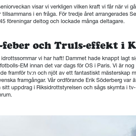
niorveckan visar vi verkligen vilken kraft vi får när vi
r tillsammans i en fråga. För tredje året arrangerades 
 45 föreningar deltog och lockade många deltagare.
-feber och Truls-effekt i
n idrottssommar vi har haft! Dammet hade knappt lagt si
 fotbolls-EM innan det var dags för OS i Paris. Vi är n
de framför tv:n och njöt av ett fantastiskt mästerskap
venska framgångar. Vår ordförande Erik Söderberg var ä
n sitt uppdrag i Riksidrottstyrelsen och sågs skymta i t
anrum.