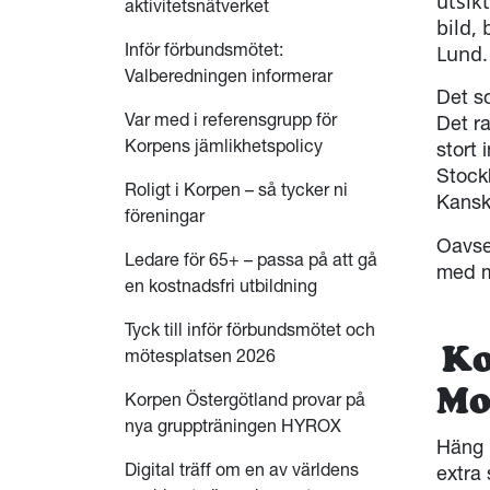
utsik
aktivitetsnätverket
bild,
Inför förbundsmötet:
Lund
Valberedningen informerar
Det s
Var med i referensgrupp för
Det r
Korpens jämlikhetspolicy
stort 
Stock
Roligt i Korpen – så tycker ni
Kanske
föreningar
Oavse
Ledare för 65+ – passa på att gå
med my
en kostnadsfri utbildning
Tyck till inför förbundsmötet och
Ko
mötesplatsen 2026
Mo
Korpen Östergötland provar på
nya gruppträningen HYROX
Häng p
Digital träff om en av världens
extra 