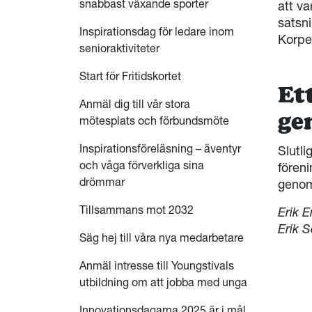
snabbast växande sporter
att va
satsni
Inspirationsdag för ledare inom
Korpe
senioraktiviteter
Start för Fritidskortet
Et
Anmäl dig till vår stora
ge
mötesplats och förbundsmöte
Inspirationsföreläsning – äventyr
Slutli
och våga förverkliga sina
föreni
drömmar
genom
Tillsammans mot 2032
Erik 
Erik 
Säg hej till våra nya medarbetare
Anmäl intresse till Youngstivals
utbildning om att jobba med unga
Innovationsdagarna 2025 är i mål