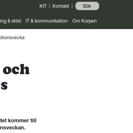
KIT
Kontakt
Sök ️
ing & stöd
IT & kommunikation
Om Korpen
Motionsvecka
 och
s
det kommer till
ionsveckan.