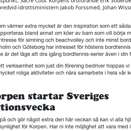
tspunkt, Sacré Cour. Korpens ordförande Erik Söderberg
 bredvid idrottsministern Jakob Forssmed, Johan Wi
.
om värmer extra mycket är den inspiration som ett såda
apporteras bland annat om köer av barn som vill börja 
intresse för simning och beachvolley och inte minst bor
holm och Göteborg har intresset för höstens bordtennis-
 är det läge att dra igång bordtennis-serier även i din 
tt verksamhet som just din förening bedriver hoppas vi 
cket roliga aktiviteter och nära samarbete i hela vår k
rpen startar Sveriges
tionsvecka
å och gör något extra den här veckan så kan vi alla hj
synlighet för Korpen. Har ni inte möjlighet att vara med 