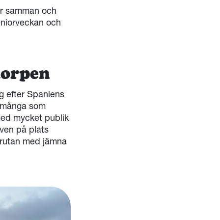
 går samman och
Seniorveckan och
 Korpen
g efter Spaniens
og många som
 med mycket publik
ven på plats
v-rutan med jämna