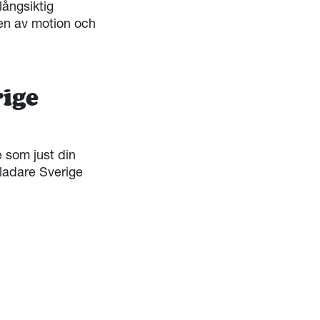
långsiktig
ten av motion och
rige
te som just din
gladare Sverige