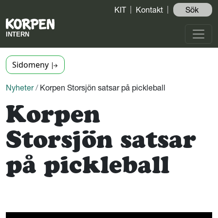
KIT
Kontakt
Sök ️
Sidomeny
Nyheter
/
Korpen Storsjön satsar på pickleball
Korpen
Storsjön satsar
på pickleball