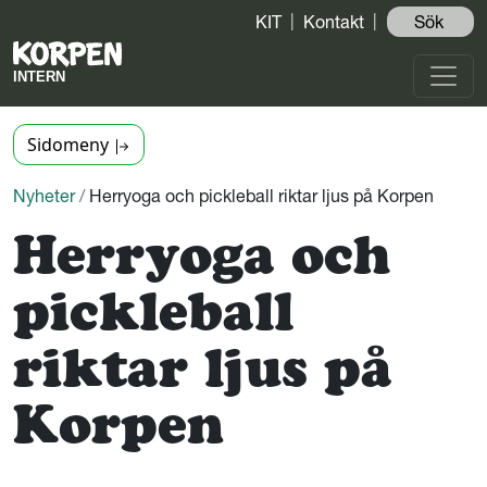
KIT
Kontakt
Sök ️
Sidomeny
Nyheter
/
Herryoga och pickleball riktar ljus på Korpen
Herryoga och
pickleball
riktar ljus på
Korpen