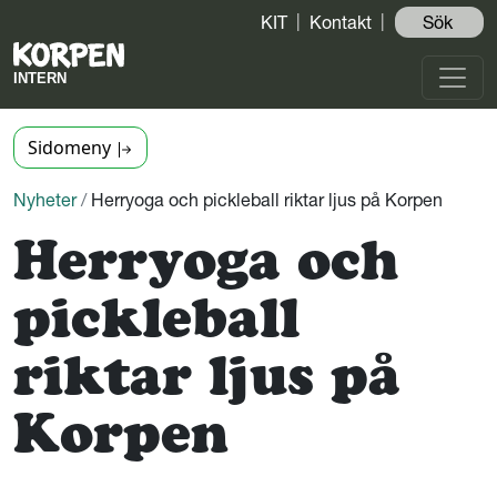
KIT
Kontakt
Sök ️
Sidomeny
Nyheter
/
Herryoga och pickleball riktar ljus på Korpen
Herryoga och
pickleball
riktar ljus på
Korpen