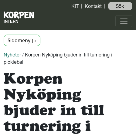
KIT
Kontakt
Sök ️
Sidomeny
Nyheter
/
Korpen Nyköping bjuder in till turnering i
pickleball
Korpen
Nyköping
bjuder in till
turnering i