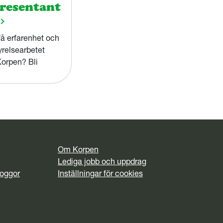
resentant
få erfarenhet och
yrelsearbetet
Korpen? Bli
hos oss!
Om Korpen
Lediga jobb och uppdrag
Loggor
Inställningar för cookies