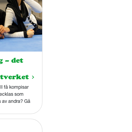
 – det
tverket
ll få kompisar
vecklas som
s av andra? Gå
ätverk!