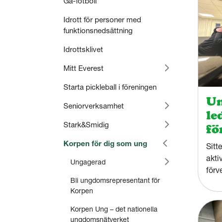
Gå-fotboll
Idrott för personer med
funktionsnedsättning
Idrottsklivet
Mitt Everest
Starta pickleball i föreningen
Un
Seniorverksamhet
le
Stark&Smidig
fö
Korpen för dig som ung
Sitt
akti
Ungagerad
förv
Bli ungdomsrepresentant för
orga
Korpen
Ung
Korpen Ung – det nationella
ungdomsnätverket