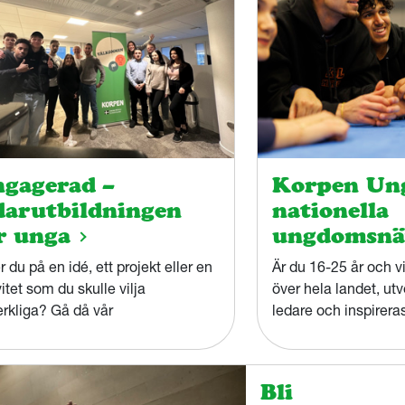
gagerad –
Korpen Ung
darutbildningen
nationella
r unga
ungdomsnä
er du på en idé, ett projekt eller en
Är du 16-25 år och vi
vitet som du skulle vilja
över hela landet, ut
erkliga? Gå då vår
ledare och inspirera
nisationsledarutbildning
med i vårt ungdomsn
agerad!
Bli