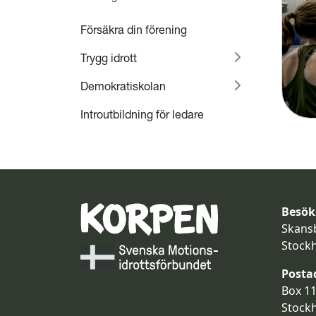
Försäkra din förening
Trygg idrott
Demokratiskolan
Introutbildning för ledare
Besök
Skans
Stock
Posta
Box 11
Stock