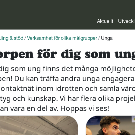
Aktuellt
Utveckl
ling & stöd
/
Verksamhet för olika målgrupper
/
Unga
rpen för dig som un
dig som ung finns det många möjlighet
en! Du kan träffa andra unga engagera
kontaktnät inom idrotten och samla värd
tyg och kunskap. Vi har flera olika proj
an vara en del av. Hoppas vi ses!