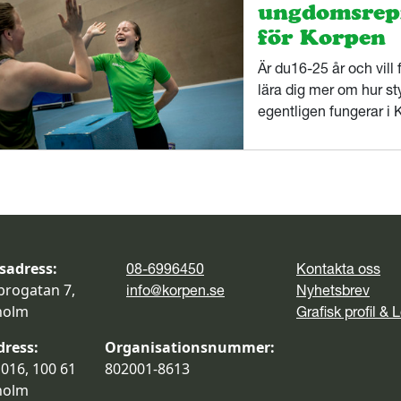
ungdomsrep
för Korpen
Är du16-25 år och vill 
lära dig mer om hur st
egentligen fungerar i 
ungdomsrepresentant 
sadress:
08-6996450
Kontakta oss
brogatan 7,
info@korpen.se
Nyhetsbrev
holm
Grafisk profil & 
dress:
Organisationsnummer:
016, 100 61
802001-8613
holm