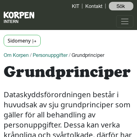
KIT
Kontakt
Sök ️
Sidomeny
Om Korpen
/
Personuppgifter
/
Grundprinciper
Grundprinciper
Dataskyddsförordningen består i
huvudsak av sju grundprinciper som
gäller för all behandling av
personuppgifter. Dessa kan verka
krångliga och svårtolkade, därför har