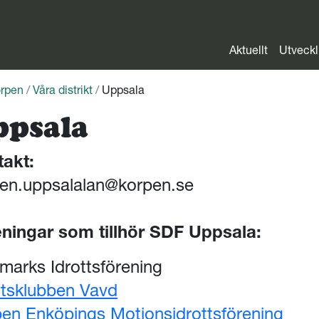
Aktuellt
Utveckl
rpen
/
Våra distrikt
/
Uppsala
ppsala
takt:
en.uppsalalan@korpen.se
ningar som tillhör SDF Uppsala:
marks Idrottsförening
ttsklubben Vavd
en Enköpings Motionsidrottsförening