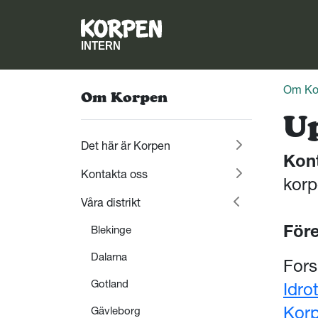
Om Ko
Om Korpen
U
Det här är Korpen
Kon
Kontakta oss
korp
Våra distrikt
Före
Blekinge
Dalarna
Fors
Gotland
Idro
Korp
Gävleborg