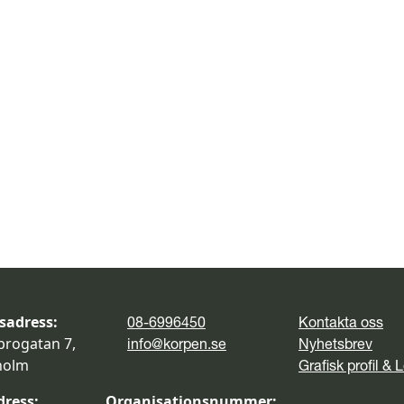
sadress:
08-6996450
Kontakta oss
brogatan 7,
info@korpen.se
Nyhetsbrev
holm
Grafisk profil & 
dress:
Organisationsnummer: