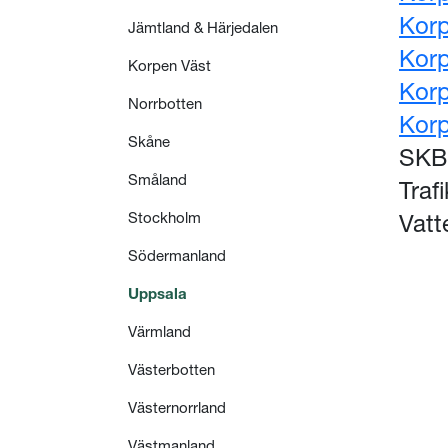
Korp
Jämtland & Härjedalen
Korp
Korpen Väst
Korp
Norrbotten
Korp
Skåne
SKB
Småland
Traf
Stockholm
Vatt
Södermanland
Uppsala
Värmland
Västerbotten
Västernorrland
Västmanland